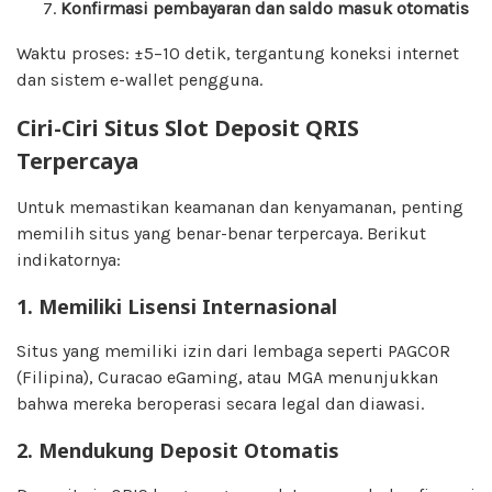
Konfirmasi pembayaran dan saldo masuk otomatis
Waktu proses: ±5–10 detik, tergantung koneksi internet
dan sistem e-wallet pengguna.
Ciri-Ciri Situs Slot Deposit QRIS
Terpercaya
Untuk memastikan keamanan dan kenyamanan, penting
memilih situs yang benar-benar terpercaya. Berikut
indikatornya:
1. Memiliki Lisensi Internasional
Situs yang memiliki izin dari lembaga seperti PAGCOR
(Filipina), Curacao eGaming, atau MGA menunjukkan
bahwa mereka beroperasi secara legal dan diawasi.
2. Mendukung Deposit Otomatis