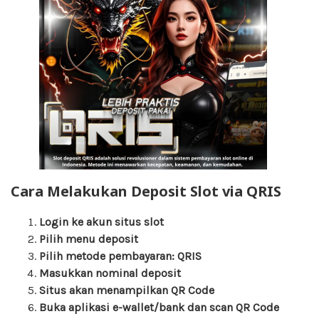
Cara Melakukan Deposit Slot via QRIS
Login ke akun situs slot
Pilih menu deposit
Pilih metode pembayaran: QRIS
Masukkan nominal deposit
Situs akan menampilkan QR Code
Buka aplikasi e-wallet/bank dan scan QR Code