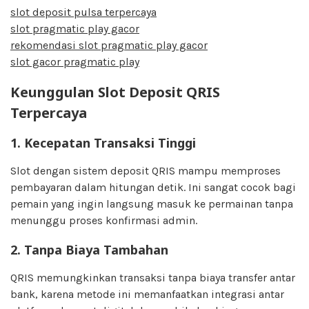
slot deposit pulsa terpercaya
slot pragmatic play gacor
rekomendasi slot pragmatic play gacor
slot gacor pragmatic play
Keunggulan Slot Deposit QRIS
Terpercaya
1. Kecepatan Transaksi Tinggi
Slot dengan sistem deposit QRIS mampu memproses
pembayaran dalam hitungan detik. Ini sangat cocok bagi
pemain yang ingin langsung masuk ke permainan tanpa
menunggu proses konfirmasi admin.
2. Tanpa Biaya Tambahan
QRIS memungkinkan transaksi tanpa biaya transfer antar
bank, karena metode ini memanfaatkan integrasi antar