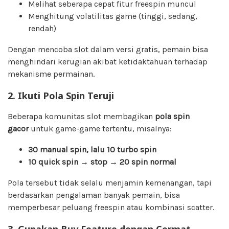
Melihat seberapa cepat fitur freespin muncul
Menghitung volatilitas game (tinggi, sedang,
rendah)
Dengan mencoba slot dalam versi gratis, pemain bisa
menghindari kerugian akibat ketidaktahuan terhadap
mekanisme permainan.
2. Ikuti Pola Spin Teruji
Beberapa komunitas slot membagikan
pola spin
gacor
untuk game-game tertentu, misalnya:
30 manual spin, lalu 10 turbo spin
10 quick spin → stop → 20 spin normal
Pola tersebut tidak selalu menjamin kemenangan, tapi
berdasarkan pengalaman banyak pemain, bisa
memperbesar peluang freespin atau kombinasi scatter.
3. Gunakan Buy Feature dengan Cermat