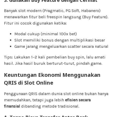
Banyak slot modern (Pragmatic, PG Soft, Habanero)
menawarkan fitur beli freespin langsung (Buy Feature).
Fitur ini cocok digunakan ketika:
Modal cukup (minimal 100x bet)
Slot memiliki bonus dengan multiplikasi besar
Game jarang mengeluarkan scatter secara natural
Tips: Lakukan 1–2 kali pembelian buy spin, lalu amati
hasil. Jika hasil buruk berturut-turut, pindah game.
Keuntungan Ekonomi Menggunakan
QRIS di Slot Online
Penggunaan QRIS dalam dunia slot online bukan hanya
memudahkan, tetapi juga lebih
efisien secara
finansial
dibanding metode tradisional.