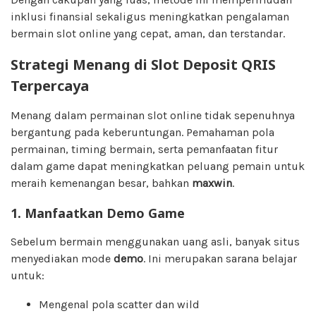
inklusi finansial sekaligus meningkatkan pengalaman
bermain slot online yang cepat, aman, dan terstandar.
Strategi Menang di Slot Deposit QRIS
Terpercaya
Menang dalam permainan slot online tidak sepenuhnya
bergantung pada keberuntungan. Pemahaman pola
permainan, timing bermain, serta pemanfaatan fitur
dalam game dapat meningkatkan peluang pemain untuk
meraih kemenangan besar, bahkan
maxwin
.
1. Manfaatkan Demo Game
Sebelum bermain menggunakan uang asli, banyak situs
menyediakan mode
demo
. Ini merupakan sarana belajar
untuk:
Mengenal pola scatter dan wild