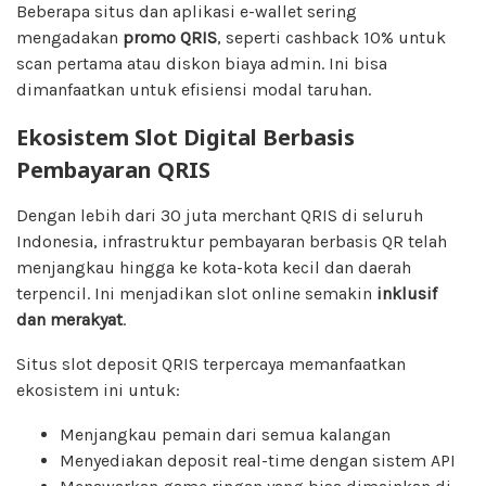
Beberapa situs dan aplikasi e-wallet sering
mengadakan
promo QRIS
, seperti cashback 10% untuk
scan pertama atau diskon biaya admin. Ini bisa
dimanfaatkan untuk efisiensi modal taruhan.
Ekosistem Slot Digital Berbasis
Pembayaran QRIS
Dengan lebih dari 30 juta merchant QRIS di seluruh
Indonesia, infrastruktur pembayaran berbasis QR telah
menjangkau hingga ke kota-kota kecil dan daerah
terpencil. Ini menjadikan slot online semakin
inklusif
dan merakyat
.
Situs slot deposit QRIS terpercaya memanfaatkan
ekosistem ini untuk:
Menjangkau pemain dari semua kalangan
Menyediakan deposit real-time dengan sistem API