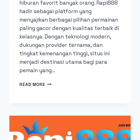
hiburan favorit banyak orang. Rapi888
hadir sebagai platform yang
menyajikan berbagai pilihan permainan
paling gacor dengan kualitas terbaik di
kelasnya. Dengan teknologi modern,
dukungan provider ternama, dan
tingkat kemenangan tinggi, situs ini
menjadi destinasi utama bagi para
pemain yang…
COBA
READ MORE
SLOT
PALING
GACOR
SEKARANG
DI
RAPI888