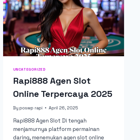
UNCATEGORIZED
Rapi888 Agen Slot
Online Terpercaya 2025
By
poswp rapi
April 26, 2025
Rapi888 Agen Slot Di tengah
menjamurnya platform permainan
daring, menemukan agen slot online