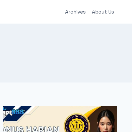
Archives
About Us