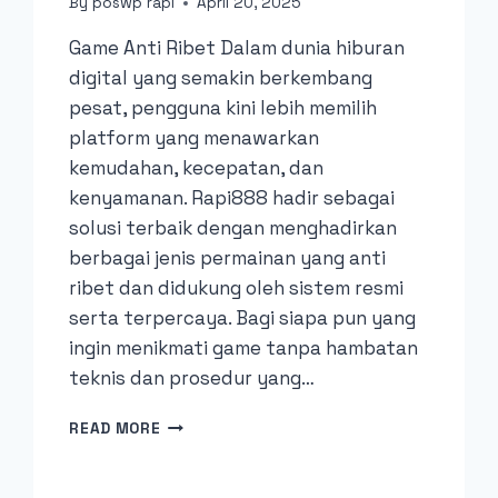
By
poswp rapi
April 20, 2025
Game Anti Ribet Dalam dunia hiburan
digital yang semakin berkembang
pesat, pengguna kini lebih memilih
platform yang menawarkan
kemudahan, kecepatan, dan
kenyamanan. Rapi888 hadir sebagai
solusi terbaik dengan menghadirkan
berbagai jenis permainan yang anti
ribet dan didukung oleh sistem resmi
serta terpercaya. Bagi siapa pun yang
ingin menikmati game tanpa hambatan
teknis dan prosedur yang…
GAME
READ MORE
ANTI
RIBET
BERSAMA