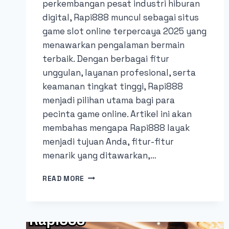
perkembangan pesat industri hiburan
digital, Rapi888 muncul sebagai situs
game slot online terpercaya 2025 yang
menawarkan pengalaman bermain
terbaik. Dengan berbagai fitur
unggulan, layanan profesional, serta
keamanan tingkat tinggi, Rapi888
menjadi pilihan utama bagi para
pecinta game online. Artikel ini akan
membahas mengapa Rapi888 layak
menjadi tujuan Anda, fitur-fitur
menarik yang ditawarkan,…
RAPI888
READ MORE
SITUS
GAME
SLOT
ONLINE