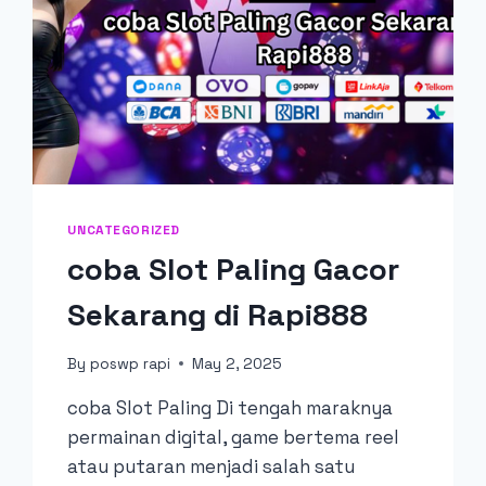
UNCATEGORIZED
coba Slot Paling Gacor
Sekarang di Rapi888
By
poswp rapi
May 2, 2025
coba Slot Paling Di tengah maraknya
permainan digital, game bertema reel
atau putaran menjadi salah satu