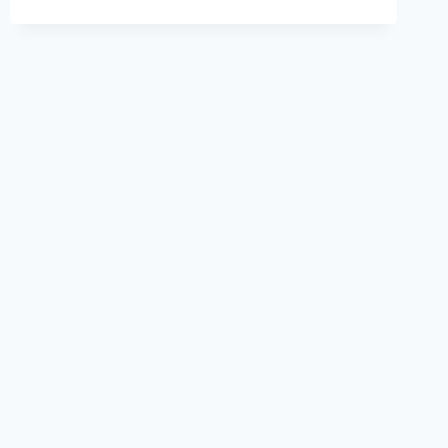
KOMBINASI
TEKNOLOGI
CANGGIH
BONUS
MELIMPAH