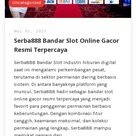
Uncategorized
May 05, 2025
Serba888 Bandar Slot Online Gacor
Resmi Terpercaya
Serba888 Bandar Slot Industri hiburan digital
saat ini mengalami perkembangan pesat,
terutama di sektor permainan daring berbasis
sistem. Di antara banyaknya platform yang
muncul, Serba888 hadir sebagai bandar slot
online gacor resmi terpercaya yang menjadi
favorit para penggemar permainan berbasis
keberuntungan. Dengan kombinasi fitur
canggih, keamanan maksimal, dan koleksi
permainan yang lengkap, Serba888 mampu
memikat pemain dari…