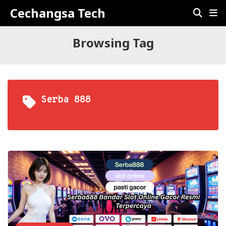
Cechangsa Tech
Browsing Tag
Serba 888